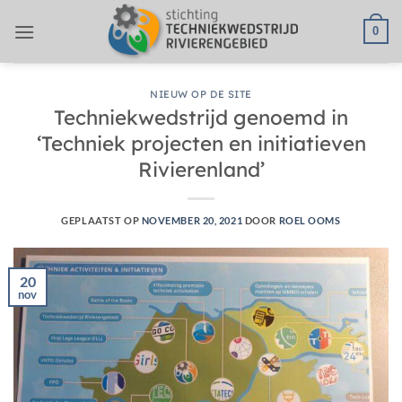
Ga
0
naar
inhoud
NIEUW OP DE SITE
Techniekwedstrijd genoemd in
‘Techniek projecten en initiatieven
Rivierenland’
GEPLAATST OP
NOVEMBER 20, 2021
DOOR
ROEL OOMS
20
nov