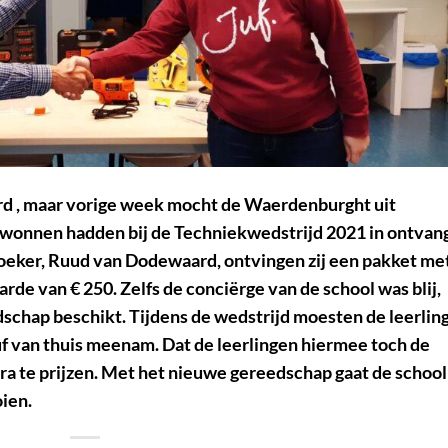
rd , maar vorige week mocht de
Waerdenburght uit
 gewonnen hadden bij de
Techniekwedstrijd 2021
in ontvan
oeker,
Ruud van Dodewaard
, ontvingen zij een pakket me
arde van € 250
. Zelfs de conciërge van de school was blij,
schap beschikt. Tijdens de wedstrijd moesten de leerlin
f van thuis meenam. Dat de leerlingen hiermee toch de
ra te prijzen.
Met het nieuwe gereedschap gaat de school
ien.