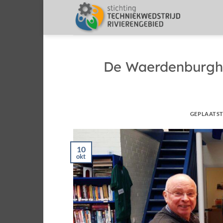
Ga
naar
inhoud
De Waerdenburght
GEPLAATS
10
okt